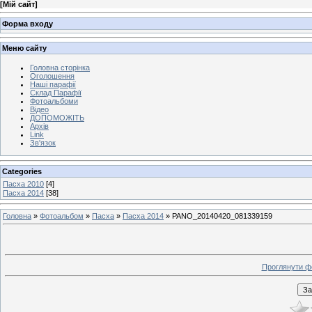
[
Мій сайт
]
Форма входу
Меню сайту
Головна сторінка
Оголошення
Наші парафії
Склад Парафії
Фотоальбоми
Відео
ДОПОМОЖІТЬ
Архів
Link
Зв'язок
Categories
Пасха 2010
[4]
Пасха 2014
[38]
Головна
»
Фотоальбом
»
Пасха
»
Пасха 2014
» PANO_20140420_081339159
Проглянути ф