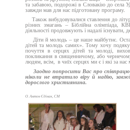
та забавою, подорожі в Словакію до села 
завжди мав для нас підготовану програму.
Також вибудовувалися ставлення до літур
різних змагань – Біблійна олімпіада, КВК
діяльності продовжують і надалі існувати, д
Діти й молодь – це наше майбутнє. Ост
дітей та молодь самих». Тому хочу подяку
почуття в серцях дітей та молоді, вихо
покликання в священничому, або чернечом
людям, всім,
в чиїх серцях ми є і які за нас
Заодно попросити Вас про співпрацю
ніколи не втратило віру й надію, завжд
дорослого християнина.
О. Антон Єдінак, СМ