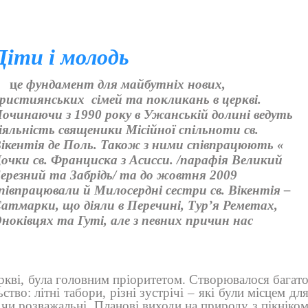
Діти і молодь
ц
е фундамент для майбутніх нових,
ристиянських
сімей та покликань в церкві.
очинаючи з 1990 року в Ужанській долині ведуть
іяльність священики Місійної спільноти св.
ікентія де Поль.
Також з ними співпрацюють «
очки св. Франциска з Асисси. /парафія Великий
ерезний та Забрідь/ та до жовтня 2009
півпрацювали й Милосердні сестри св. Вікентія –
атмарки, що діяли в Перечині, Тур
’
я Реметах,
ноківцях та Гуті, але з певних причин нас
еркві, була головним пріоритетом. Створювалося багат
тво: літні табори, різні зустрічі – які були місцем дл
і чи розважальні. Планові виходи на природу з пікніко