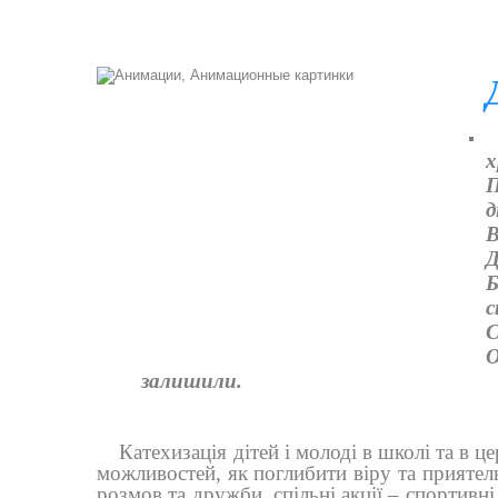
х
П
д
В
Д
Б
с
С
О
залишили.
Катехизація дітей і молоді в школі та в ц
можливостей, як поглибити віру та приятельс
розмов та дружби, спільні акції – спортивн