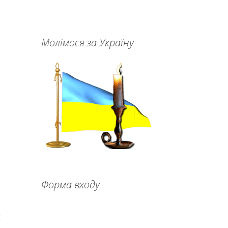
Молімося за Україну
Форма входу
о
я
м