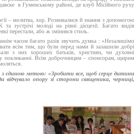
Удавске
в Гуменському районі, де клуб Місійного рух
гії – молитва, хор. Розвивалися й знання з допомого
 та зустрічі молоді на рівні дієцезії. Багато виді
еякі перестали, або ж змінився стиль.
аннім часом багато разів звучить думка : «Незалишім
вати всім тим, що були перед нами й залашили добр
вали з них хороших батьків, християн, чи духовн
у покликанні. Всім доброчинцям – спонсорам, щири
 моляться.
 з єдиною метою: «Зробити все, щоб серце дитин
и відчувало опору зі сторони священика, черниці