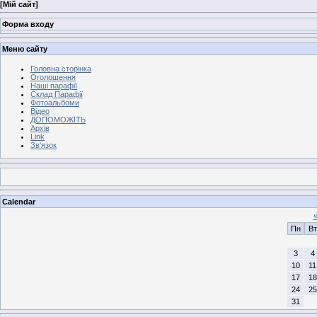
[
Мій сайт
]
Форма входу
Меню сайту
Головна сторінка
Оголошення
Наші парафії
Склад Парафії
Фотоальбоми
Відео
ДОПОМОЖІТЬ
Архів
Link
Зв'язок
Calendar
Пн
Вт
3
4
10
11
17
18
24
25
31