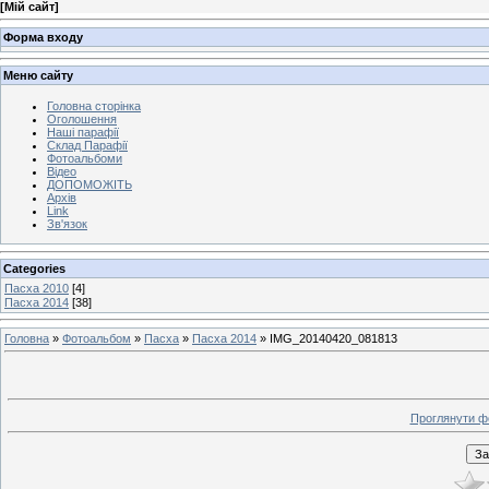
[
Мій сайт
]
Форма входу
Меню сайту
Головна сторінка
Оголошення
Наші парафії
Склад Парафії
Фотоальбоми
Відео
ДОПОМОЖІТЬ
Архів
Link
Зв'язок
Categories
Пасха 2010
[4]
Пасха 2014
[38]
Головна
»
Фотоальбом
»
Пасха
»
Пасха 2014
» IMG_20140420_081813
Проглянути ф