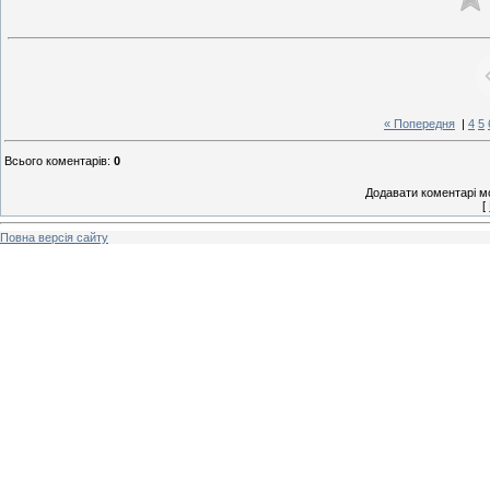
« Попередня
|
4
5
Всього коментарів
:
0
Додавати коментарі м
[
Повна версія сайту