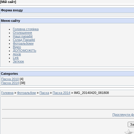
[
Мій сайт
]
Форма входу
Меню сайту
Головна сторінка
Оголошення
Наші парафії
Склад Парафії
Фотоальбоми
Відео
ДОПОМОЖІТЬ
Архів
Link
Зв'язок
Categories
Пасха 2010
[4]
Пасха 2014
[38]
Головна
»
Фотоальбом
»
Пасха
»
Пасха 2014
» IMG_20140420_081808
Проглянути ф