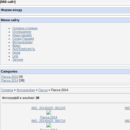
[
Мій сайт
]
Форма входу
Меню сайту
Головна сторінка
Оголошення
Наші парафії
Склад Парафії
Фотоальбоми
Відео
ДОПОМОЖІТЬ
Архів
Link
Зв'язок
Categories
Пасха 2010
[4]
Пасха 2014
[38]
Головна
»
Фотоальбом
»
Пасха
» Пасха 2014
Фотографій в альбомі
:
38
IMG_20140420_081243
IM
Пасха 2014
IMG_20140420_080716
IM