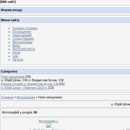
[
Мій сайт
]
Форма входу
Меню сайту
Головна сторінка
Оголошення
Наші парафії
Склад Парафії
Фотоальбоми
Відео
ДОПОМОЖІТЬ
Архів
Link
Зв'язок
Categories
Нові священики
[26]
о. Юрій Шпак, СМ о. Владислав Кучак, СМ
Перша служба о. Владислав Кучак СМ
[21]
о. Юрій Шпак - Перечин 2010 р.
[13]
Головна
»
Фотоальбом
» Нові священики
о. Юрій Шпа
Фотографій у розділі
:
60
Фотографія 1