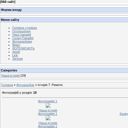
[
Мій сайт
]
Форма входу
Меню сайту
Головна сторінка
Оголошення
Наші парафії
Склад Парафії
Фотоальбоми
Відео
ДОПОМОЖІТЬ
Архів
Link
Зв'язок
Categories
Наша історія
[19]
Головна
»
Фотоальбом
» Історія Т. Ремети
Фотографій у розділі
:
19
Фотографія 1
Наша історія
Фотографія 1
Знову
Наша історія
Фотографія 1