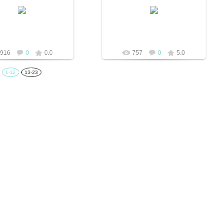
Конгрегация была основана 29
02.04.2010
августа 1842 года Сату-Марским
епископом Яном Гамом, который
mtv
воспитание первых сестёр до...
mtv
916
0
0.0
757
0
5.0
1-12
13-23