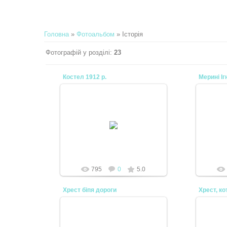
Головна
»
Фотоальбом
» Історія
Фотографій у розділі
:
23
Костел 1912 р.
Мерині Іг
06.11.2010
Мерин
Фото від п. Івана Бачинського
Римсько
Anton
795
0
5.0
Хрест біпя дороги
Хрест, ко