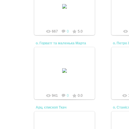
02.04.2010
Хрест,
mtv
667
0
5.0
о. Горватг та маленька Марта
о. Петро
02.04.2010
mtv
941
0
0.0
Арц. єпископ Ткач
о. Станіс
02.04.2010