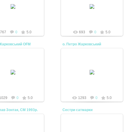
02.04.2010
 котри стоял у заградці
сімї Райц Василя.
mtv
mtv
767
0
5.0
693
0
5.0
 Жарковський OFM
о. Петро Жарковський
02.04.2010
02.04.2010
mtv
mtv
1029
0
5.0
1293
0
5.0
лав Зонтак, СМ 1993р.
Сестри сатмарки
02.04.2010