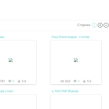
Сторінки
:
1
2
»
нац
Гоєр Олександер - столяр
08.04.2010
02.04.2010
і Ігнац був 1 кантором
 кат. храму у м. Перечин
mtv
Anton
767
0
5.0
810
0
5.0
три стоял
о. ПАСТОР Йожеф
02.04.2010