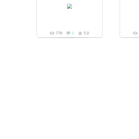
1990 році був у Перечині
Кошицький арцієпіскоп Алойз Ткач.
mtv
778
0
5.0