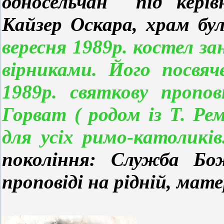
односельчан під кері
Кайзер Оскара, храм бу
вересня 1989р. костел зан
вірниками. Його посвяч
1989р. святкову пропо
Горват ( родом із Т. Ре
для усіх римо-католикі
покоління: Служба Бо
проповіді на рідній, мате