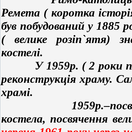
Ремета ( коротка історі
був побудований у 1885 р
( велике розіп`ятя) з
костелі.
У 1959р. ( 2 роки пер
реконструкція храму. Са
храмі.
1959р.–посвячення
костела, посвячення ве
червня 1961 року через 