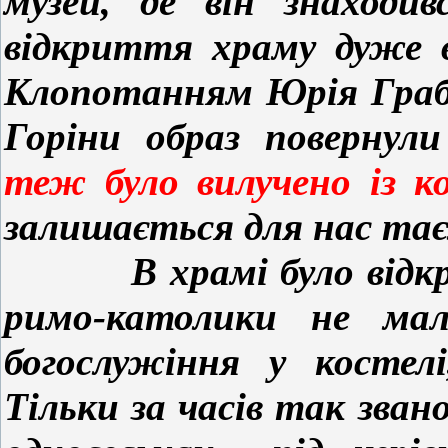
музей, де він знаходи
відкриття храму дуже 
Клопотанням Юрія Граб
Горіни образ повернул
теж було вилучено із к
залишається для нас та
В храмі було відкрито
римо-католики не мал
богослужіння у костел
Тільки за часів так зван