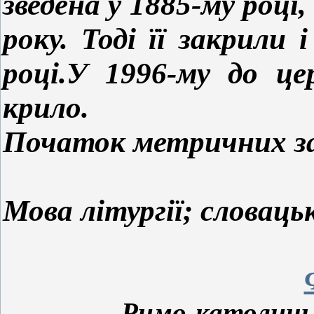
зведена у 1885-му році
року. Тоді її закрили
році.
У 1996-му до цер
крило.
Початок метричних зап
Мова літургії; словаць
Римо-католицький х