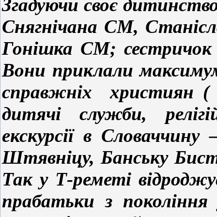
Згадуючи своє дитинство
Снягнічана CM, Станіс
Гонішка CM; сестричок
Вони приклали максимум
справжніх християн ( р
дитячі служби, релігі
екскурсії в Словаччину
Штявніцу, Банську Бист
Так у Т-реметі відродж
прабатьки з покоління 