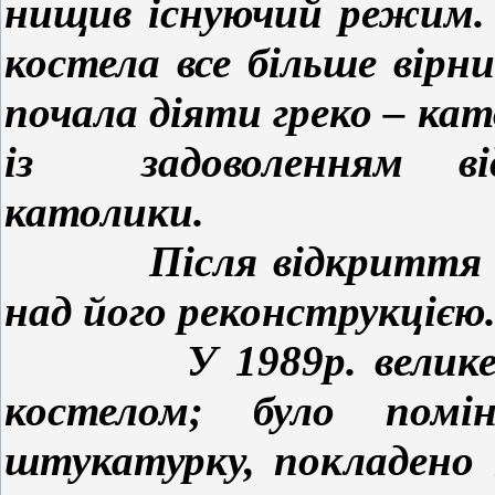
нищив існуючий режим.
костела все більше вірни
почала діяти греко – ка
із задоволенням від
католики.
Після відкриття кос
над його реконструкцією
У 1989р. велике роз
костелом; було помі
штукатурку, покладено 