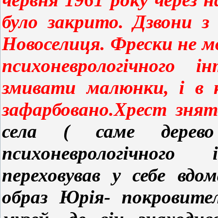
було закрито. Дзвони з
Новоселиця. Фрески не 
психоневрологічного і
змивати малюнки, і в к
зафарбовано.Хрест знят
села ( саме дерево
психоневрологічного
переховував у себе вд
образ Юрія- покровите