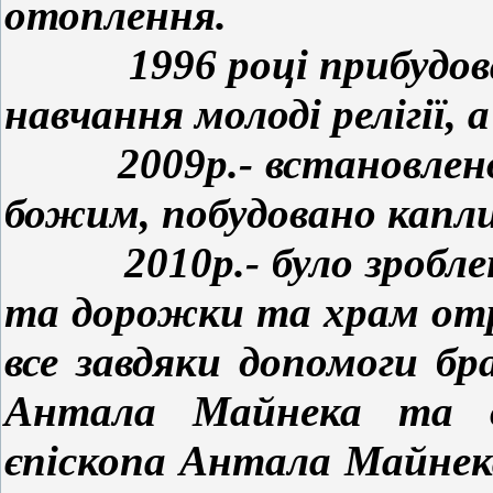
отоплення.
1996 році прибудовано
навчання молоді релігії
2009р.- встановлено н
божим, побудовано капли
2010р.- було зробленн
та дорожки та храм отр
все завдяки допомоги бр
Антала Майнека та ві
єпіскопа Антала Майнек