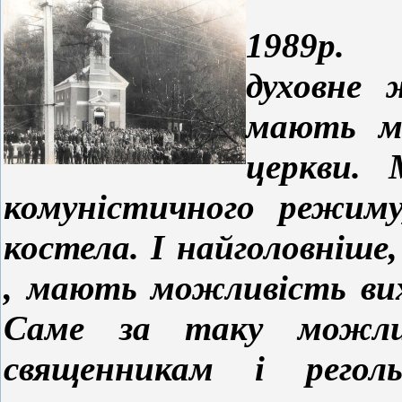
Після 
1989р. 
духовне 
мають м
церкви. 
комуністичного режиму
костела. І найголовніше
, мають можливість вихо
Саме за таку можлив
священникам і регол