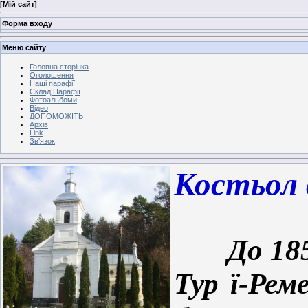
[
Мій сайт
]
Форма входу
Меню сайту
Головна сторінка
Оголошення
Наші парафії
Склад Парафії
Фотоальбоми
Відео
ДОПОМОЖІТЬ
Архів
Link
Зв'язок
Костьол 
До 18
Тур ї-Рем