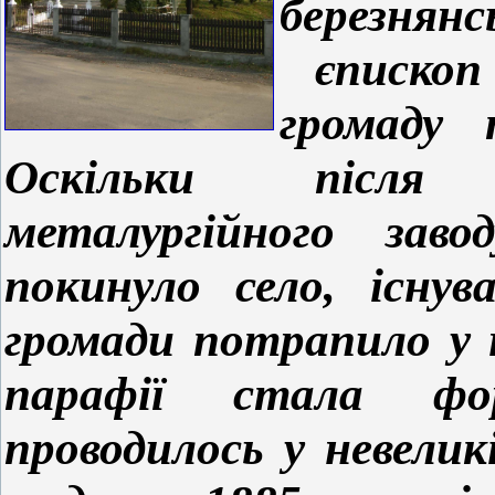
березнянс
єпископ
громаду 
Оскільки після
металургійного заво
покинуло село, існув
громади потрапило у н
парафії стала фор
проводилось у невелик