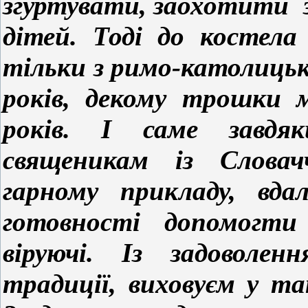
згуртувати, заохотити з
дітей. Тоді до костел
тільки з римо-католицьк
років, декому трошки 
років. І саме завдя
священикам із Словач
гарному прикладу, вда
готовності допомогти
віруючі. Із задоволен
традиції, виховуєм у та